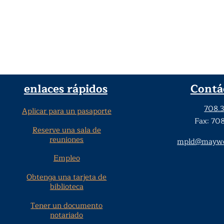
enlaces rápidos
Contá
708.
Aplicar para un pasaporte
Fax: 70
Reserve una sala de
reuniones
mpld@maywoo
Empleo
Obtenga una tarjeta de
biblioteca
Tener un documento
notariado