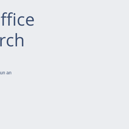
ffice
rch
run an