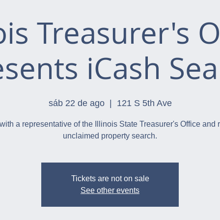
nois Treasurer's O
esents iCash Sea
sáb 22 de ago
  |  
121 S 5th Ave
with a representative of the Illinois State Treasurer's Office and 
unclaimed property search.
Tickets are not on sale
See other events