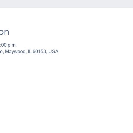
ion
:00 p.m.
ve, Maywood, IL 60153, USA