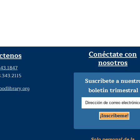
Conéctate con
ctenos
nosotros
343.1847
8.343.2115
Suscríbete a nuestr
dlibrary.org
boletín trimestral
¡Inscríbeme!
Solo personal de la