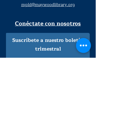
mpld@maywoodlibrary.org
Conéctate con nosotros
Suscríbete a nuestro boletín
trimestral
¡Inscríbeme!
Solo personal de la biblioteca
Visítanos
lunes - jueves
9
:00 am - 9:00 pm
viernes - sábado