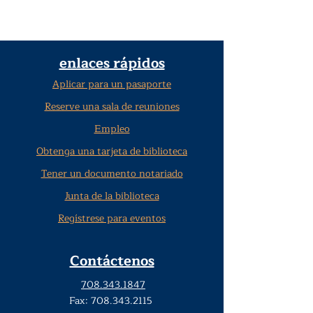
enlaces rápidos
Aplicar para un pasaporte
Reserve una sala de reuniones
Empleo
Obtenga una tarjeta de biblioteca
Tener un documento notariado
Junta de la biblioteca
Regístrese para eventos
Contáctenos
708.343.1847
Fax:
708.343.2115