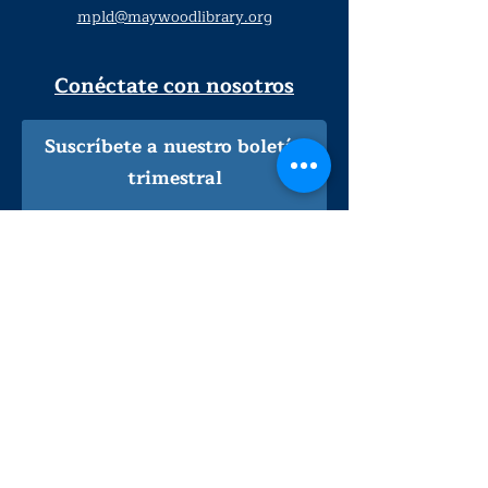
mpld@maywoodlibrary.org
Conéctate con nosotros
Suscríbete a nuestro boletín
trimestral
¡Inscríbeme!
Solo personal de la biblioteca
Visítanos
lunes - jueves
9
:00 am - 9:00 pm
viernes - sábado