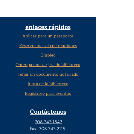
enlaces rápidos
Aplicar para un pasaporte
Reserve una sala de reuniones
Empleo
Obtenga una tarjeta de biblioteca
Tener un documento notariado
Junta de la biblioteca
Regístrese para eventos
Contáctenos
708.343.1847
Fax:
708.343.2115