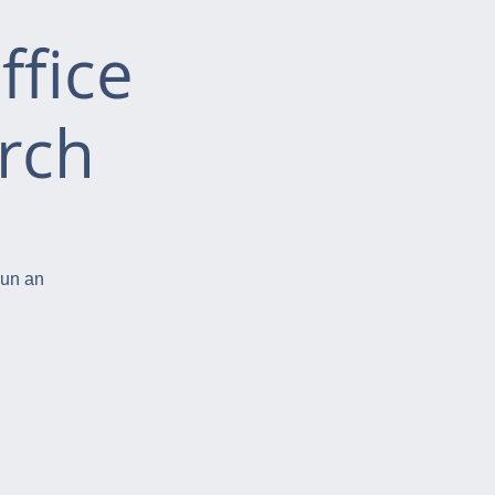
ffice
rch
run an