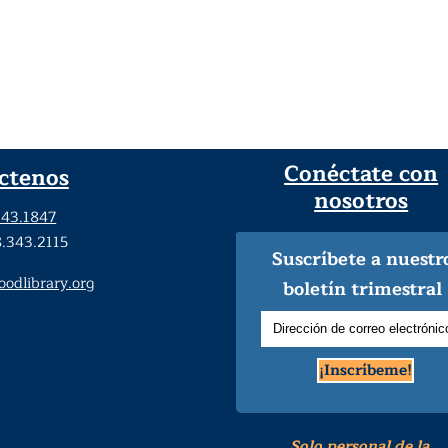
Conéctate con
ctenos
nosotros
343.1847
8.343.2115
Suscríbete a nuestr
dlibrary.org
boletín trimestral
¡Inscríbeme!
Solo personal de la