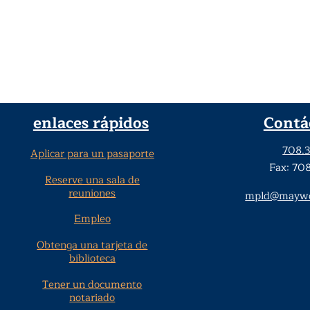
enlaces rápidos
Contá
708.
Aplicar para un pasaporte
Fax: 70
Reserve una sala de
reuniones
mpld@maywoo
Empleo
Obtenga una tarjeta de
biblioteca
Tener un documento
notariado