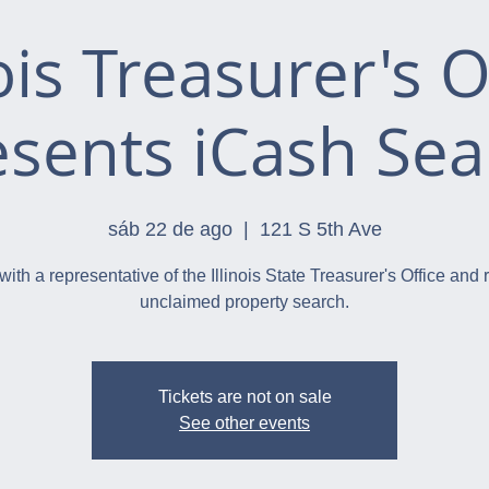
nois Treasurer's O
esents iCash Sea
sáb 22 de ago
  |  
121 S 5th Ave
with a representative of the Illinois State Treasurer's Office and 
unclaimed property search.
Tickets are not on sale
See other events