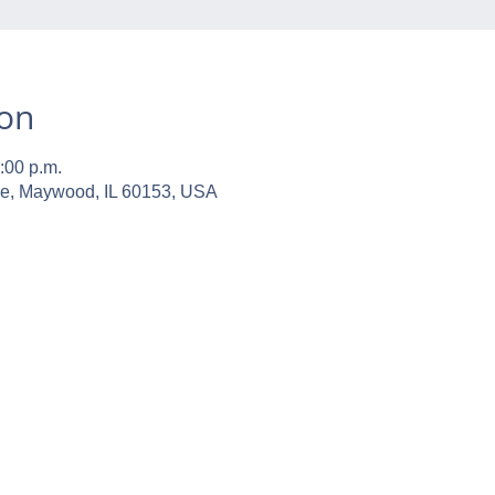
ion
:00 p.m.
ve, Maywood, IL 60153, USA