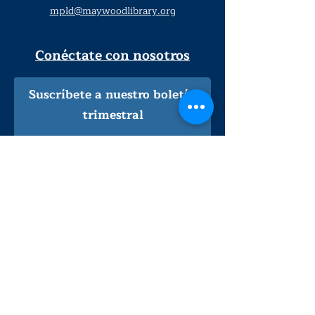
mpld@maywoodlibrary.org
Conéctate con nosotros
Suscríbete a nuestro boletín
trimestral
¡Inscríbeme!
Solo personal de la biblioteca
Visítanos
lunes - jueves
9
:00 am - 9:00 pm
viernes - sábado