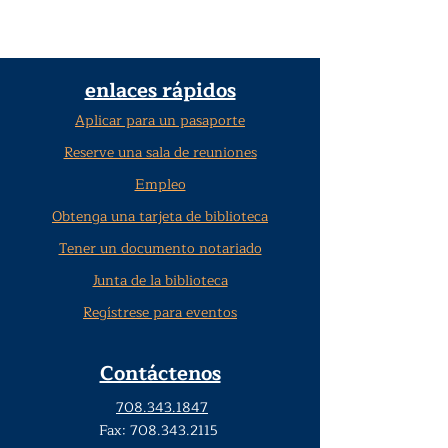
enlaces rápidos
Aplicar para un pasaporte
Reserve una sala de reuniones
Empleo
Obtenga una tarjeta de biblioteca
Tener un documento notariado
Junta de la biblioteca
Regístrese para eventos
Contáctenos
708.343.1847
Fax:
708.343.2115