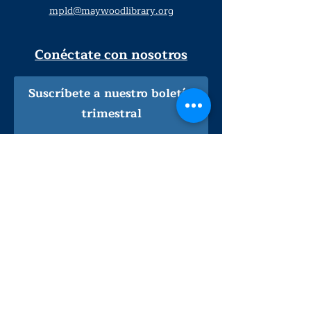
mpld@maywoodlibrary.org
Conéctate con nosotros
Suscríbete a nuestro boletín
trimestral
¡Inscríbeme!
Solo personal de la biblioteca
Visítanos
lunes - jueves
9
:00 am - 9:00 pm
viernes - sábado