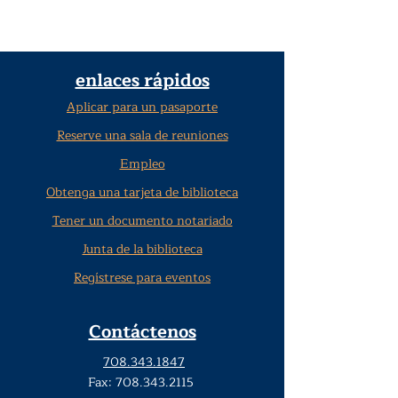
enlaces rápidos
Aplicar para un pasaporte
Reserve una sala de reuniones
Empleo
Obtenga una tarjeta de biblioteca
Tener un documento notariado
Junta de la biblioteca
Regístrese para eventos
Contáctenos
708.343.1847
Fax:
708.343.2115