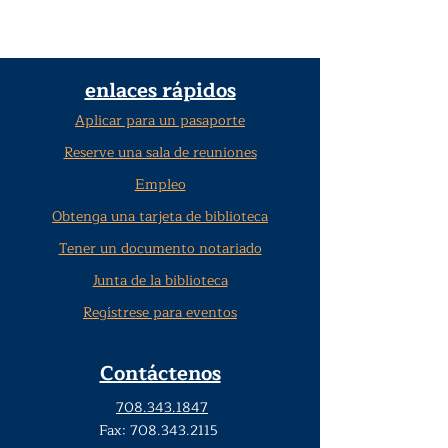
enlaces rápidos
Aplicar para un pasaporte
Reserve una sala de reuniones
Empleo
Obtenga una tarjeta de biblioteca
Tener un documento notariado
Junta de la biblioteca
Regístrese para eventos
Contáctenos
708.343.1847
Fax:
708.343.2115