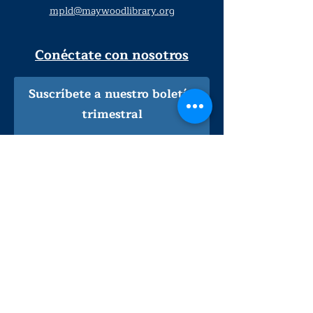
mpld@maywoodlibrary.org
Conéctate con nosotros
Suscríbete a nuestro boletín
trimestral
¡Inscríbeme!
Solo personal de la biblioteca
Visítanos
lunes - jueves
9
:00 am - 9:00 pm
viernes - sábado