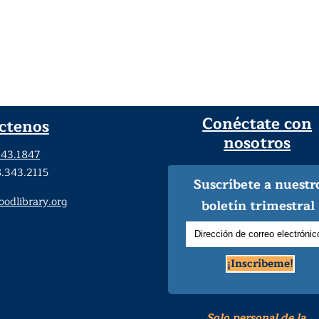
Conéctate con
ctenos
nosotros
343.1847
8.343.2115
Suscríbete a nuestr
dlibrary.org
boletín trimestral
¡Inscríbeme!
Solo personal de la