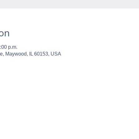
ion
:00 p.m.
ve, Maywood, IL 60153, USA