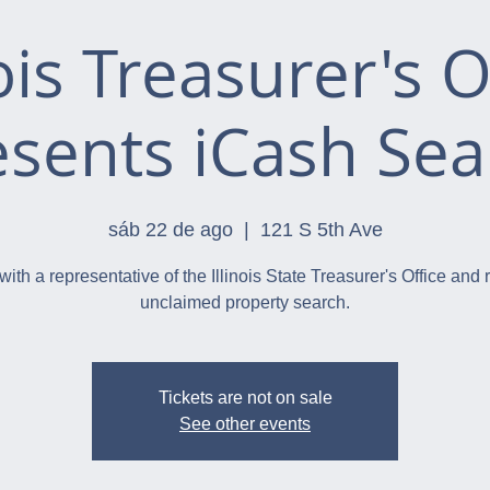
nois Treasurer's O
esents iCash Sea
sáb 22 de ago
  |  
121 S 5th Ave
with a representative of the Illinois State Treasurer's Office and 
unclaimed property search.
Tickets are not on sale
See other events