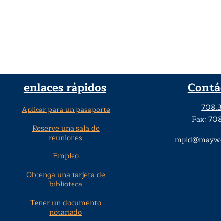
enlaces rápidos
Contá
708.
Aplicar para un pasaporte
Fax: 70
Reserve una sala de
reuniones
mpld@maywoo
Empleo
Obtenga una tarjeta de
biblioteca
Tener un documento
notariado