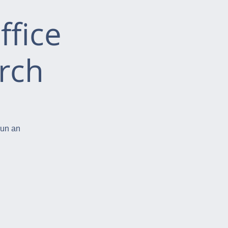
ffice
rch
run an