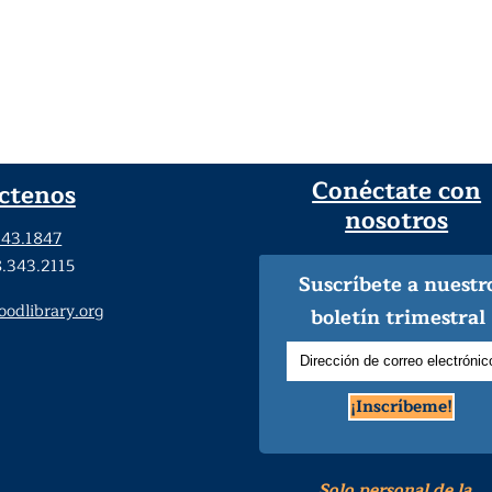
Conéctate con
ctenos
nosotros
343.1847
8.343.2115
Suscríbete a nuestr
dlibrary.org
boletín trimestral
¡Inscríbeme!
Solo personal de la