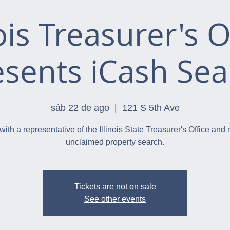
nois Treasurer's O
esents iCash Sea
sáb 22 de ago
  |  
121 S 5th Ave
with a representative of the Illinois State Treasurer's Office and 
unclaimed property search.
Tickets are not on sale
See other events