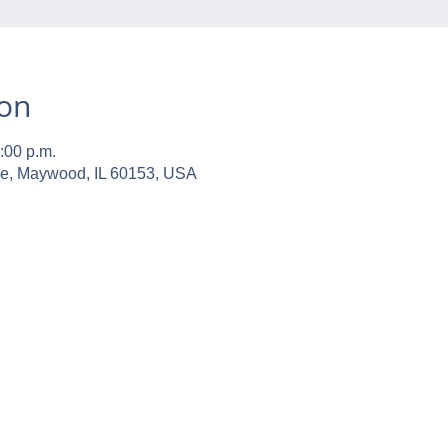
ion
:00 p.m.
ve, Maywood, IL 60153, USA