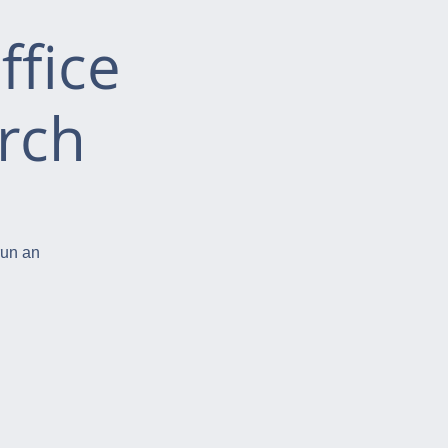
ffice
rch
run an