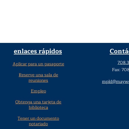
enlaces rápidos
Contá
708.
Aplicar para un pasaporte
Fax: 70
Reserve una sala de
reuniones
mpld@maywoo
Empleo
Obtenga una tarjeta de
biblioteca
Tener un documento
notariado