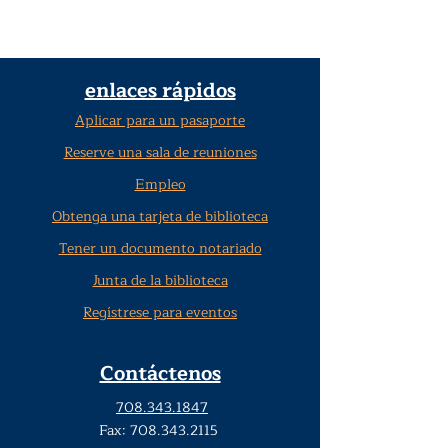
enlaces rápidos
Aplicar para un pasaporte
Reserve una sala de reuniones
Empleo
Obtenga una tarjeta de biblioteca
Tener un documento notariado
Junta de la biblioteca
Regístrese para eventos
Contáctenos
708.343.1847
Fax:
708.343.2115