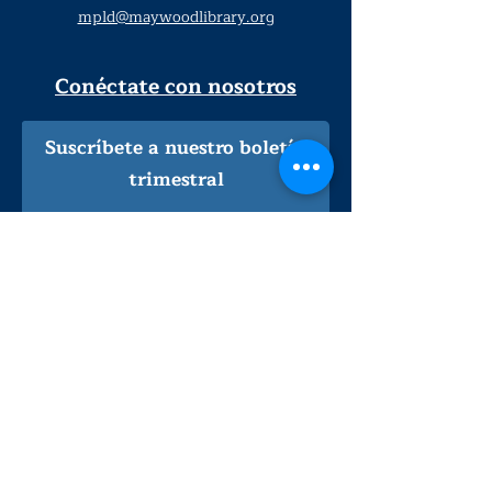
mpld@maywoodlibrary.org
Conéctate con nosotros
Suscríbete a nuestro boletín
trimestral
¡Inscríbeme!
Solo personal de la biblioteca
Visítanos
lunes - jueves
9
:00 am - 9:00 pm
viernes - sábado