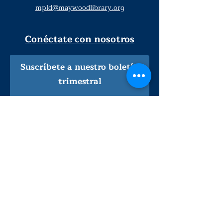
mpld@maywoodlibrary.org
Conéctate con nosotros
Suscríbete a nuestro boletín
trimestral
¡Inscríbeme!
Solo personal de la biblioteca
Visítanos
lunes - jueves
9
:00 am - 9:00 pm
viernes - sábado