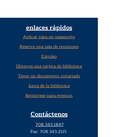
enlaces rápidos
Aplicar para un pasaporte
Reserve una sala de reuniones
Empleo
Obtenga una tarjeta de biblioteca
Tener un documento notariado
Junta de la biblioteca
Regístrese para eventos
Contáctenos
708.343.1847
Fax:
708.343.2115