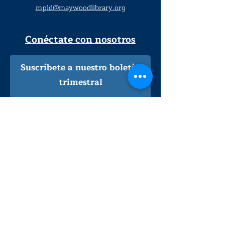
mpld@maywoodlibrary.org
Conéctate con nosotros
Suscríbete a nuestro boletín
trimestral
¡Inscríbeme!
Solo personal de la biblioteca
Visítanos
lunes - jueves
9
:00 am - 9:00 pm
viernes - sábado