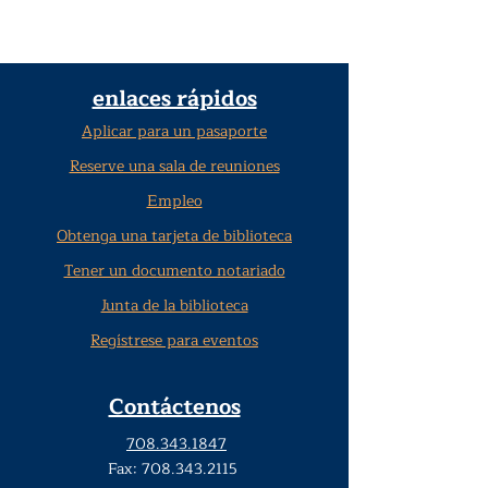
enlaces rápidos
Aplicar para un pasaporte
Reserve una sala de reuniones
Empleo
Obtenga una tarjeta de biblioteca
Tener un documento notariado
Junta de la biblioteca
Regístrese para eventos
Contáctenos
708.343.1847
Fax:
708.343.2115