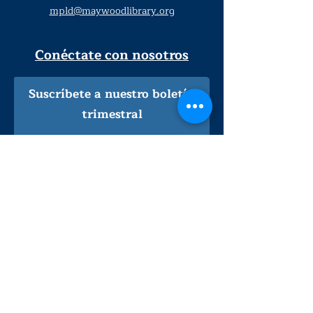
mpld@maywoodlibrary.org
Conéctate con nosotros
Suscríbete a nuestro boletín
trimestral
¡Inscríbeme!
Solo personal de la biblioteca
Visítanos
lunes - jueves
9
:00 am - 9:00 pm
viernes - sábado