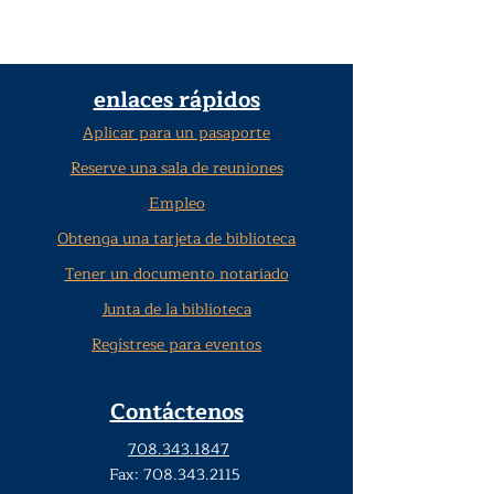
enlaces rápidos
Aplicar para un pasaporte
Reserve una sala de reuniones
Empleo
Obtenga una tarjeta de biblioteca
Tener un documento notariado
Junta de la biblioteca
Regístrese para eventos
Contáctenos
708.343.1847
Fax:
708.343.2115