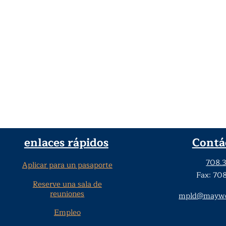
enlaces rápidos
Contá
708.
Aplicar para un pasaporte
Fax: 70
Reserve una sala de
reuniones
mpld@maywoo
Empleo