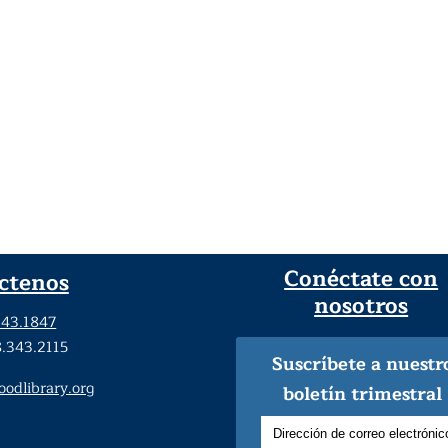
Conéctate con
ctenos
nosotros
343.1847
8.343.2115
Suscríbete a nuestr
dlibrary.org
boletín trimestral