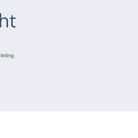
ht
felting