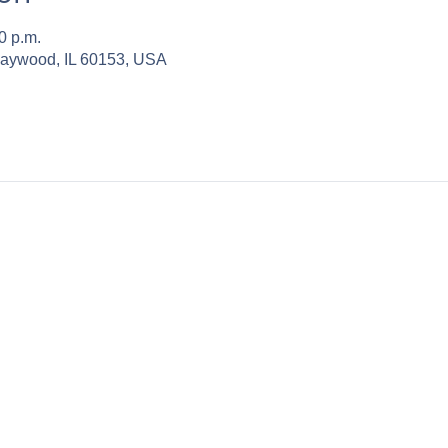
0 p.m.
Maywood, IL 60153, USA