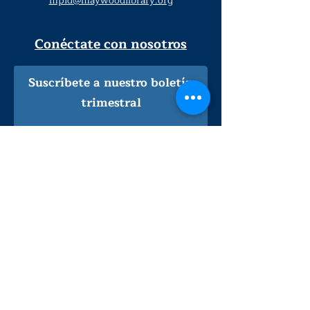
mpld@maywoodlibrary.org
Conéctate con nosotros
Suscríbete a nuestro boletín
trimestral
¡Inscríbeme!
Solo personal de la biblioteca
Visítanos
lunes - jueves
9
:00 am - 9:00 pm
viernes - sábado