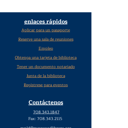
enlaces rápidos
Aplicar para un pasaporte
Reserve una sala de reuniones
Empleo
Obtenga una tarjeta de biblioteca
Tener un documento notariado
Junta de la biblioteca
Regístrese para eventos
Contáctenos
708.343.1847
Fax:
708.343.2115