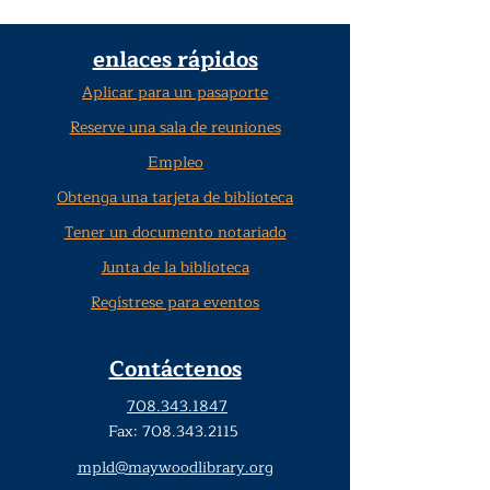
enlaces rápidos
Aplicar para un pasaporte
Reserve una sala de reuniones
Empleo
Obtenga una tarjeta de biblioteca
Tener un documento notariado
Junta de la biblioteca
Regístrese para eventos
Contáctenos
708.343.1847
Fax:
708.343.2115
mpld@maywoodlibrary.org