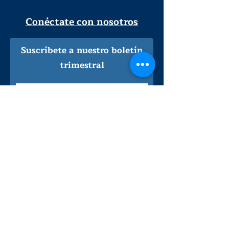
Conéctate con nosotros
Suscríbete a nuestro boletín
trimestral
¡Inscríbeme!
Solo personal de la biblioteca
Visítanos
lunes - jueves
9
:00 am - 9:00 pm
viernes - sábado
:00 am - 5:00 pm
9