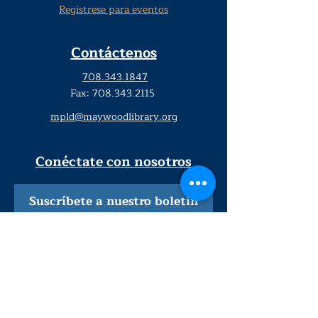
Regístrese para eventos
Contáctenos
708.343.1847
Fax:
708.343.2115
mpld@maywoodlibrary.org
Conéctate con nosotros
Suscríbete a nuestro boletín
trimestral
¡Inscríbeme!