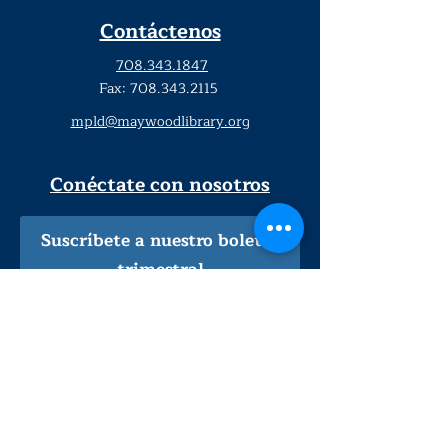
Contáctenos
708.343.1847
Fax:
708.343.2115
mpld@maywoodlibrary.org
Conéctate con nosotros
Suscríbete a nuestro boletín
trimestral
¡Inscríbeme!
Solo personal de la biblioteca