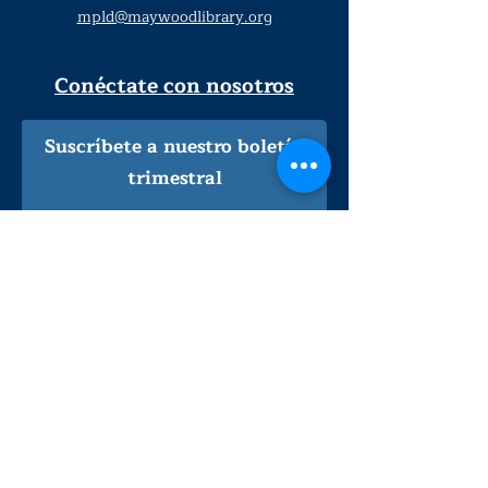
mpld@maywoodlibrary.org
Conéctate con nosotros
Suscríbete a nuestro boletín
trimestral
¡Inscríbeme!
Solo personal de la biblioteca
Visítanos
lunes - jueves
9
:00 am - 9:00 pm
viernes - sábado