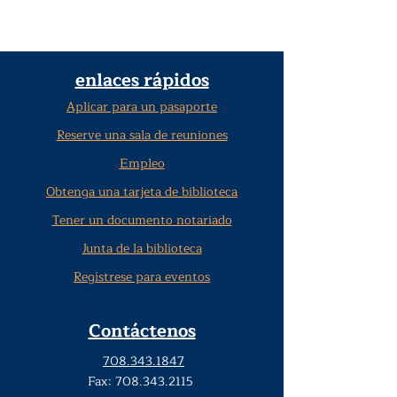
enlaces rápidos
Aplicar para un pasaporte
Reserve una sala de reuniones
Empleo
Obtenga una tarjeta de biblioteca
Tener un documento notariado
Junta de la biblioteca
Regístrese para eventos
Contáctenos
708.343.1847
Fax:
708.343.2115