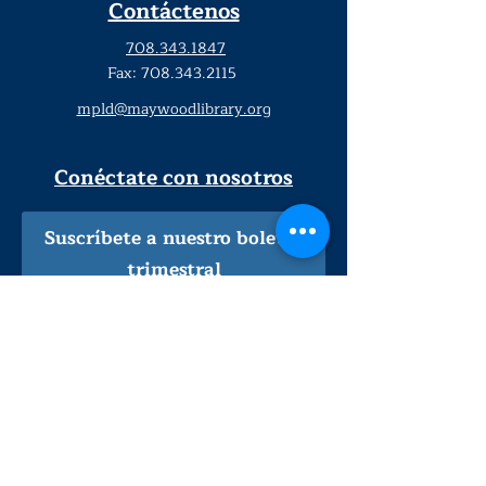
Contáctenos
708.343.1847
Fax:
708.343.2115
mpld@maywoodlibrary.org
Conéctate con nosotros
Suscríbete a nuestro boletín
trimestral
¡Inscríbeme!
Solo personal de la biblioteca