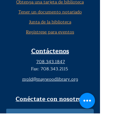
Obtenga una tarjeta de biblioteca
Tener un documento notariado
Junta de la biblioteca
Regístrese para eventos
Contáctenos
708.343.1847
Fax:
708.343.2115
mpld@maywoodlibrary.org
Conéctate con nosotros
Suscríbete a nuestro boletín
trimestral