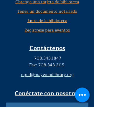
Obtenga una tarjeta de biblioteca
Tener un documento notariado
Junta de la biblioteca
Regístrese para eventos
Contáctenos
708.343.1847
Fax:
708.343.2115
mpld@maywoodlibrary.org
Conéctate con nosotros
Suscríbete a nuestro boletín
trimestral