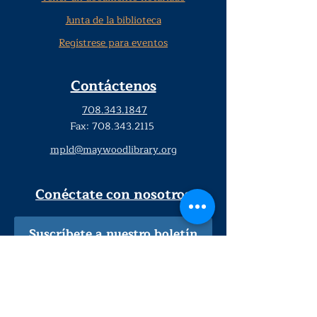
Junta de la biblioteca
Regístrese para eventos
Contáctenos
708.343.1847
Fax:
708.343.2115
mpld@maywoodlibrary.org
Conéctate con nosotros
Suscríbete a nuestro boletín
trimestral