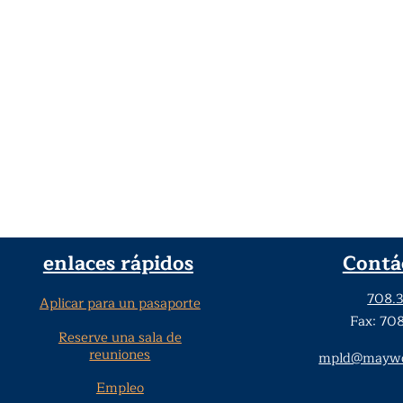
enlaces rápidos
Contá
708.
Aplicar para un pasaporte
Fax: 70
Reserve una sala de
reuniones
mpld@maywoo
Empleo