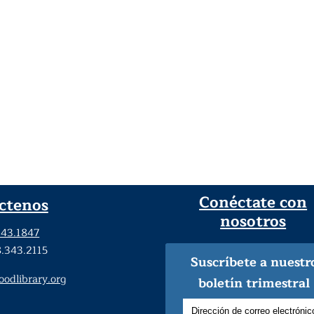
Conéctate con
ctenos
nosotros
343.1847
8.343.2115
Suscríbete a nuestr
dlibrary.org
boletín trimestral