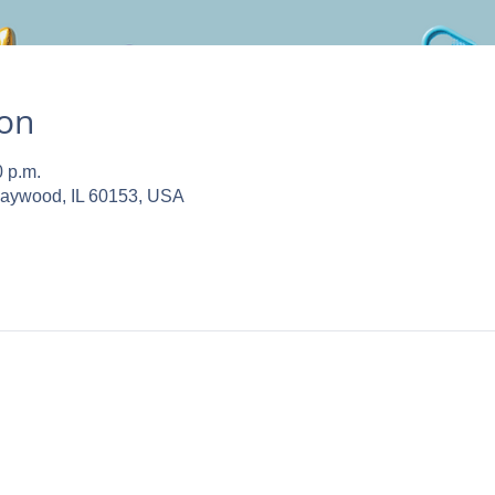
ion
0 p.m.
Maywood, IL 60153, USA