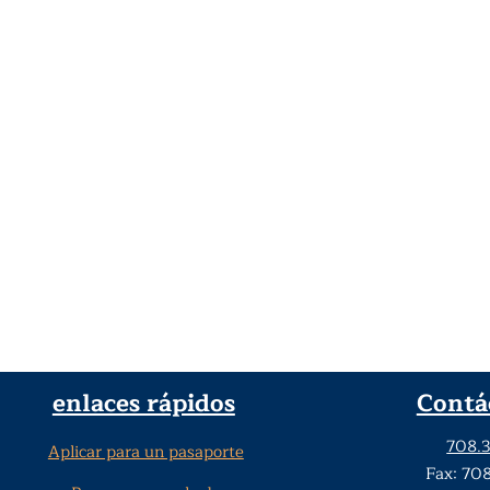
enlaces rápidos
Contá
708.
Aplicar para un pasaporte
Fax: 70