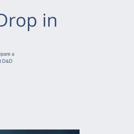
Drop in
epare a
ut D&D