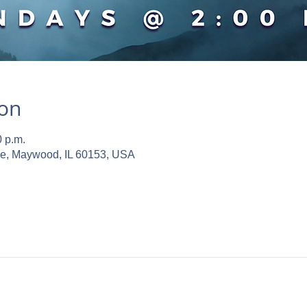
ion
0 p.m.
ve, Maywood, IL 60153, USA