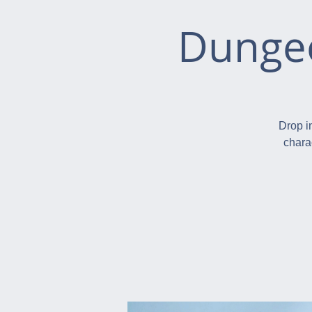
Dungeo
Drop i
chara