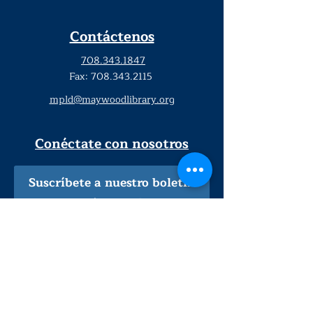
Contáctenos
708.343.1847
Fax:
708.343.2115
mpld@maywoodlibrary.org
Conéctate con nosotros
Suscríbete a nuestro boletín
trimestral
¡Inscríbeme!
Solo personal de la biblioteca