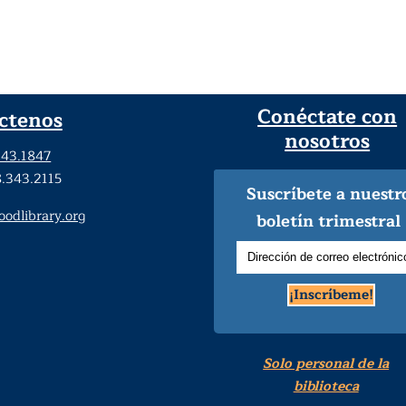
Conéctate con
ctenos
nosotros
343.1847
8.343.2115
Suscríbete a nuestr
dlibrary.org
boletín trimestral
¡Inscríbeme!
Solo personal de la
biblioteca