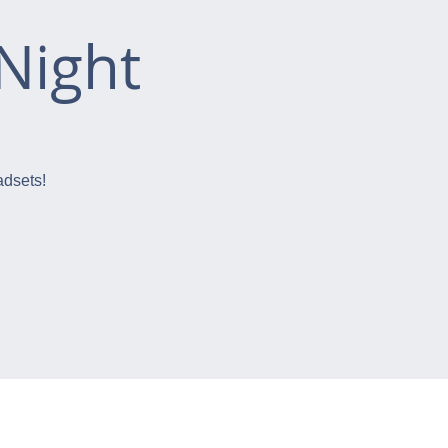
Night
adsets!