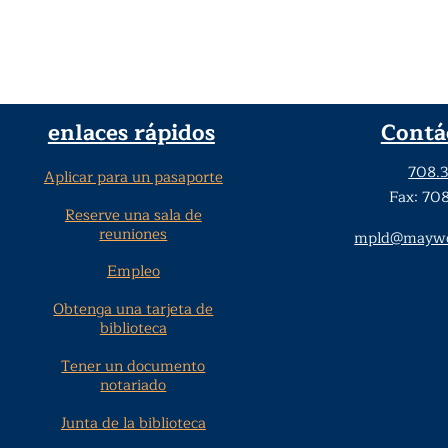
enlaces rápidos
Contá
708.
Aplicar para un pasaporte
Fax: 70
Reserve una sala de
reuniones
mpld@maywoo
Empleo
Obtenga una tarjeta de
biblioteca
Tener un documento
notariado
Junta de la biblioteca