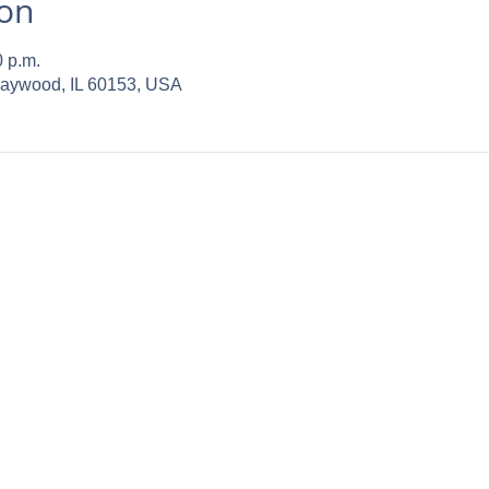
ion
0 p.m.
Maywood, IL 60153, USA