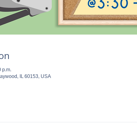
ion
0 p.m.
Maywood, IL 60153, USA