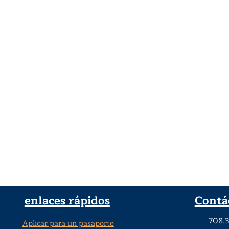
enlaces rápidos
Contá
708.
Aplicar para un pasaporte