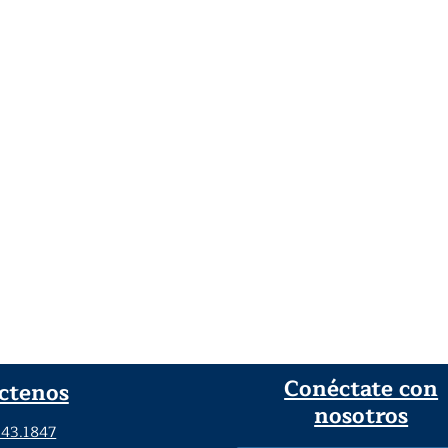
Conéctate con
ctenos
nosotros
343.1847