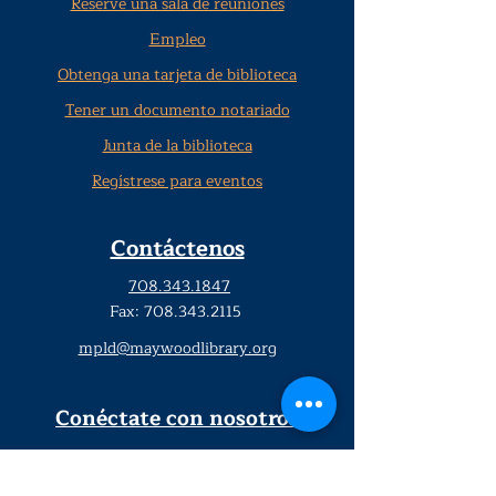
Reserve una sala de reuniones
Empleo
Obtenga una tarjeta de biblioteca
Tener un documento notariado
Junta de la biblioteca
Regístrese para eventos
Contáctenos
708.343.1847
Fax:
708.343.2115
mpld@maywoodlibrary.org
Conéctate con nosotros
Suscríbete a nuestro boletín