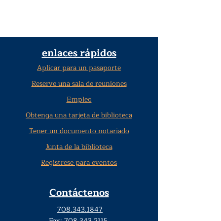
enlaces rápidos
Aplicar para un pasaporte
Reserve una sala de reuniones
Empleo
Obtenga una tarjeta de biblioteca
Tener un documento notariado
Junta de la biblioteca
Regístrese para eventos
Contáctenos
708.343.1847
Fax:
708.343.2115