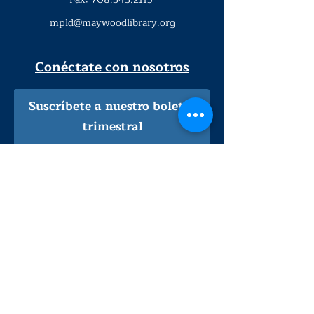
mpld@maywoodlibrary.org
Conéctate con nosotros
Suscríbete a nuestro boletín
trimestral
¡Inscríbeme!
Solo personal de la biblioteca
Visítanos
lunes - jueves
9
:00 am - 9:00 pm