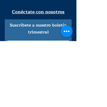
Conéctate con nosotros
Suscríbete a nuestro boletín
trimestral
¡Inscríbeme!
Solo personal de la biblioteca
Visítanos
lunes - jueves
9
:00 am - 9:00 pm
viernes - sábado
:00 am - 5:00 pm
9