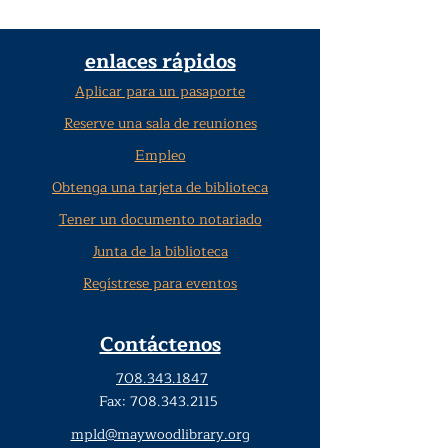
enlaces rápidos
Aplicar para un pasaporte
Reserve una sala de reuniones
Empleo
Obtenga una tarjeta de biblioteca
Tener un documento notariado
Junta de la biblioteca
Regístrese para eventos
Contáctenos
708.343.1847
Fax:
708.343.2115
mpld@maywoodlibrary.org