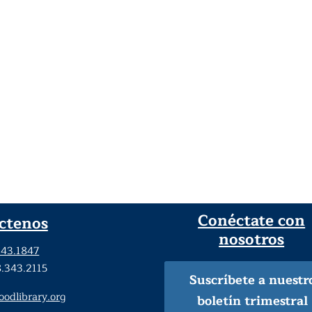
Conéctate con
ctenos
nosotros
343.1847
8.343.2115
Suscríbete a nuestr
dlibrary.org
boletín trimestral