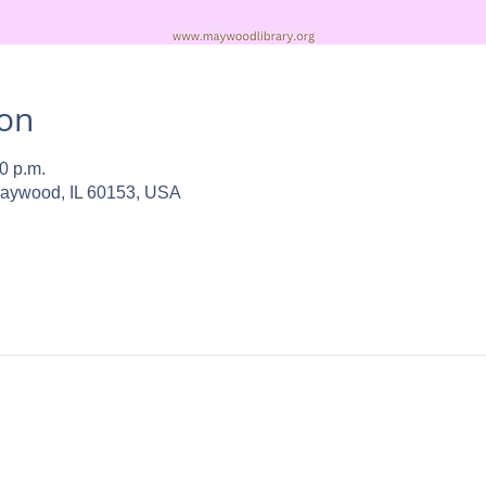
ion
0 p.m.
Maywood, IL 60153, USA