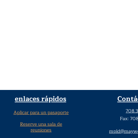
enlaces rápidos
Contá
708.
Aplicar para un pasaporte
Fax: 70
Reserve una sala de
reuniones
mpld@maywoo