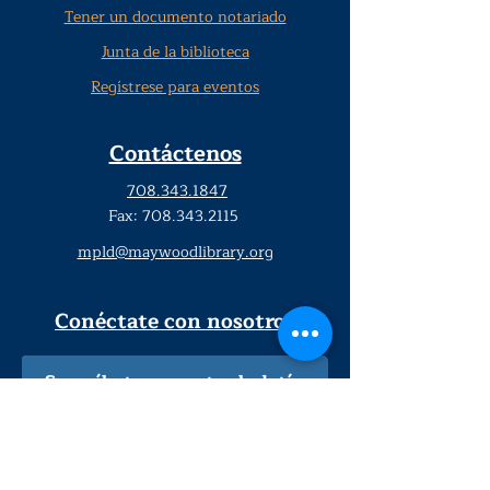
Tener un documento notariado
Junta de la biblioteca
Regístrese para eventos
Contáctenos
708.343.1847
Fax:
708.343.2115
mpld@maywoodlibrary.org
Conéctate con nosotros
Suscríbete a nuestro boletín
trimestral