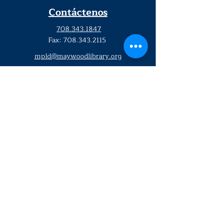
Contáctenos
708.343.1847
Fax:
708.343.2115
mpld@maywoodlibrary.org
Conéctate con nosotros
Suscríbete a nuestro boletín
trimestral
¡Inscríbeme!
Solo personal de la biblioteca