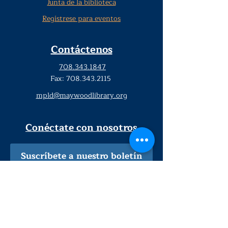
Junta de la biblioteca
Regístrese para eventos
Contáctenos
708.343.1847
Fax:
708.343.2115
mpld@maywoodlibrary.org
Conéctate con nosotros
Suscríbete a nuestro boletín
trimestral
¡Inscríbeme!