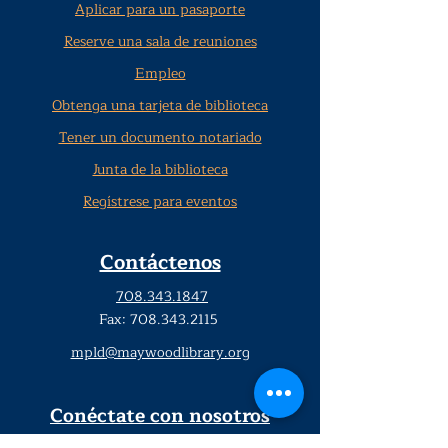
Aplicar para un pasaporte
Reserve una sala de reuniones
Empleo
Obtenga una tarjeta de biblioteca
Tener un documento notariado
Junta de la biblioteca
Regístrese para eventos
Contáctenos
708.343.1847
Fax:
708.343.2115
mpld@maywoodlibrary.org
Conéctate con nosotros