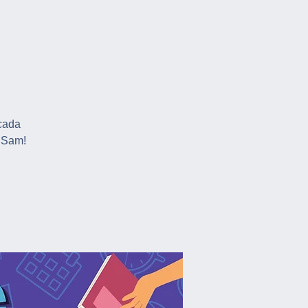
 cada
a Sam!