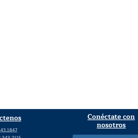
Conéctate con
ctenos
nosotros
343.1847
8.343.2115