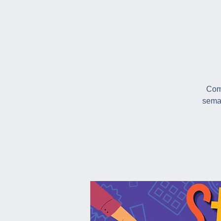
Come
seman