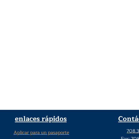
enlaces rápidos
Contá
708.
Aplicar para un pasaporte
Fax: 70