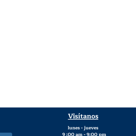
Visítanos
lunes - jueves
9
:00 am - 9:00 pm