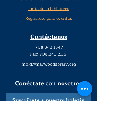
Junta de la biblioteca
Regístrese para eventos
Contáctenos
708.343.1847
Fax:
708.343.2115
mpld@maywoodlibrary.org
Conéctate con nosotros
Suscríbete a nuestro boletín
trimestral