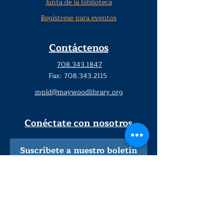
Junta de la biblioteca
Regístrese para eventos
Contáctenos
708.343.1847
Fax:
708.343.2115
mpld@maywoodlibrary.org
Conéctate con nosotros
Suscríbete a nuestro boletín
trimestral
¡Inscríbeme!