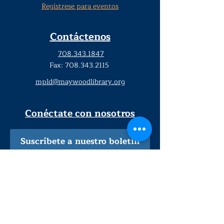
Regístrese para eventos
Contáctenos
708.343.1847
Fax:
708.343.2115
mpld@maywoodlibrary.org
Conéctate con nosotros
Suscríbete a nuestro boletín
trimestral
¡Inscríbeme!