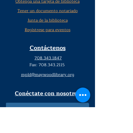
Obtenga una tarjeta de biblioteca
Tener un documento notariado
Junta de la biblioteca
Regístrese para eventos
Contáctenos
708.343.1847
Fax:
708.343.2115
mpld@maywoodlibrary.org
Conéctate con nosotros
Suscríbete a nuestro boletín
trimestral