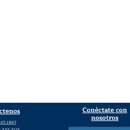
Conéctate con
ctenos
nosotros
343.1847
8.343.2115