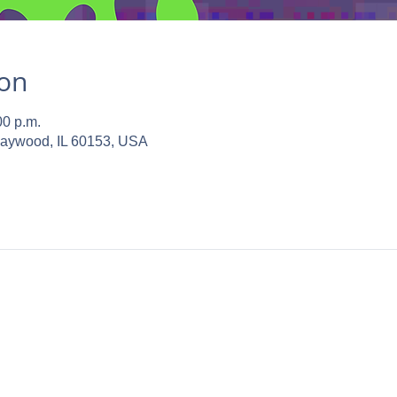
ion
00 p.m.
Maywood, IL 60153, USA