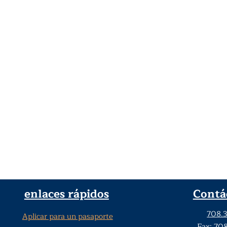
enlaces rápidos
Contá
708.
Aplicar para un pasaporte
Fax: 70