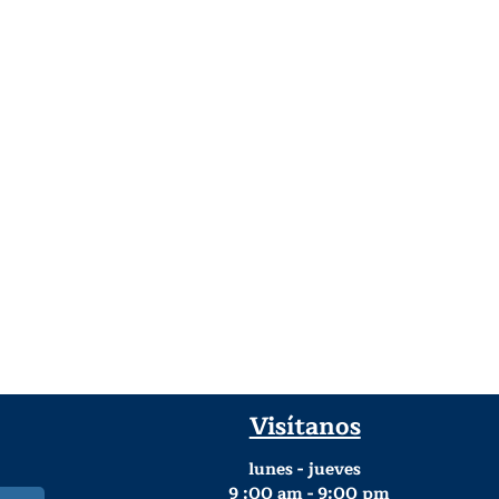
Visítanos
lunes - jueves
9
:00 am - 9:00 pm