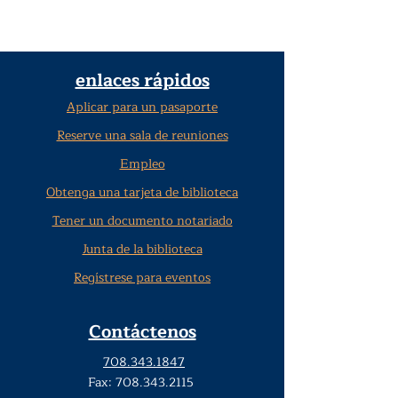
enlaces rápidos
Aplicar para un pasaporte
Reserve una sala de reuniones
Empleo
Obtenga una tarjeta de biblioteca
Tener un documento notariado
Junta de la biblioteca
Regístrese para eventos
Contáctenos
708.343.1847
Fax:
708.343.2115