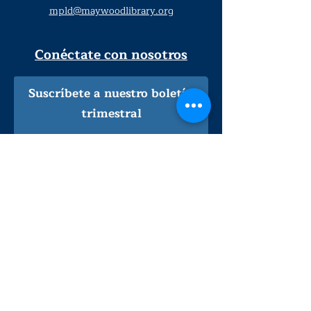
mpld@maywoodlibrary.org
Conéctate con nosotros
Suscríbete a nuestro boletín
trimestral
¡Inscríbeme!
Solo personal de la biblioteca
Visítanos
lunes - jueves
9
:00 am - 9:00 pm
viernes - sábado