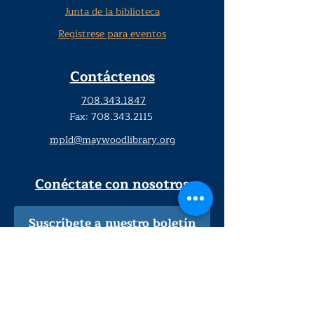
Junta de la biblioteca
Regístrese para eventos
Contáctenos
708.343.1847
Fax:
708.343.2115
mpld@maywoodlibrary.org
Conéctate con nosotros
Suscríbete a nuestro boletín
trimestral
¡Inscríbeme!