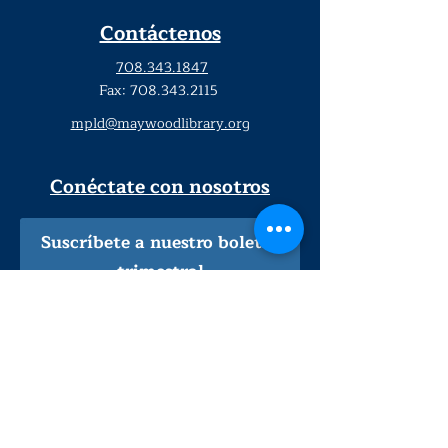
Contáctenos
708.343.1847
Fax:
708.343.2115
mpld@maywoodlibrary.org
Conéctate con nosotros
Suscríbete a nuestro boletín
trimestral
¡Inscríbeme!
Solo personal de la biblioteca