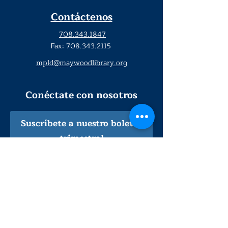
Contáctenos
708.343.1847
Fax:
708.343.2115
mpld@maywoodlibrary.org
Conéctate con nosotros
Suscríbete a nuestro boletín
trimestral
¡Inscríbeme!
Solo personal de la biblioteca