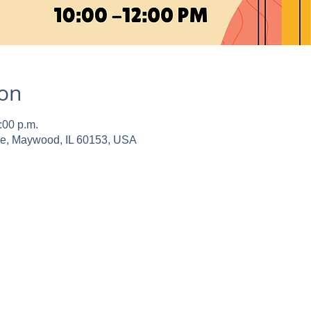
ion
:00 p.m.
ve, Maywood, IL 60153, USA