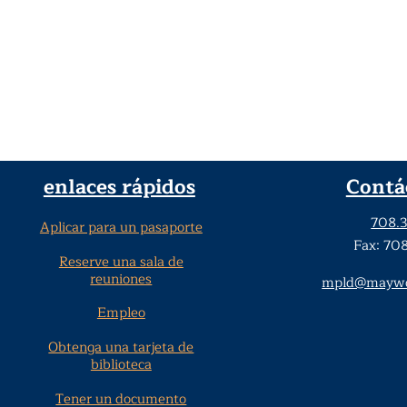
enlaces rápidos
Contá
708.
Aplicar para un pasaporte
Fax: 70
Reserve una sala de
reuniones
mpld@maywoo
Empleo
Obtenga una tarjeta de
biblioteca
Tener un documento