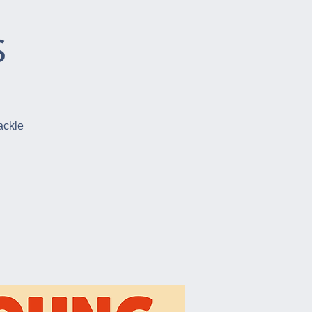
s
ackle