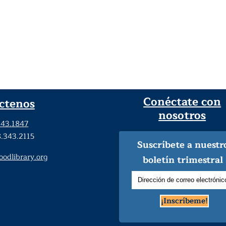
Conéctate con
ctenos
nosotros
343.1847
8.343.2115
Suscríbete a nuestr
dlibrary.org
boletín trimestral
¡Inscríbeme!