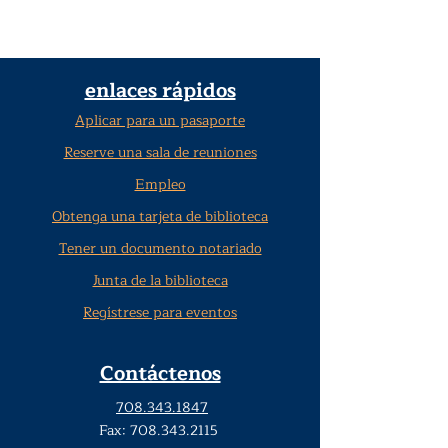
enlaces rápidos
Aplicar para un pasaporte
Reserve una sala de reuniones
Empleo
Obtenga una tarjeta de biblioteca
Tener un documento notariado
Junta de la biblioteca
Regístrese para eventos
Contáctenos
708.343.1847
Fax:
708.343.2115