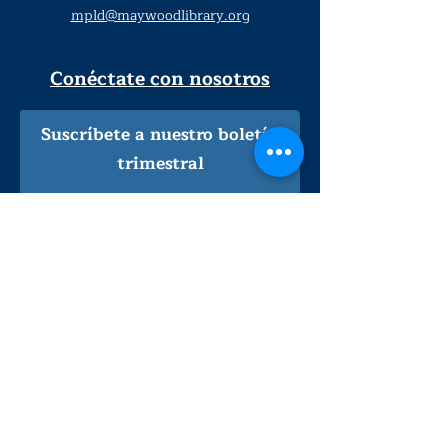
mpld@maywoodlibrary.org
Conéctate con nosotros
Suscríbete a nuestro boletín
trimestral
¡Inscríbeme!
Solo personal de la biblioteca
Visítanos
lunes - jueves
9
:00 am - 9:00 pm
viernes - sábado