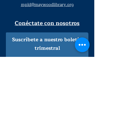
mpld@maywoodlibrary.org
Conéctate con nosotros
Suscríbete a nuestro boletín
trimestral
¡Inscríbeme!
Solo personal de la biblioteca
Visítanos
lunes - jueves
9
:00 am - 9:00 pm
viernes - sábado