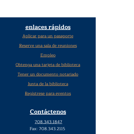
enlaces rápidos
Aplicar para un pasaporte
Reserve una sala de reuniones
Empleo
Obtenga una tarjeta de biblioteca
Tener un documento notariado
Junta de la biblioteca
Regístrese para eventos
Contáctenos
708.343.1847
Fax:
708.343.2115