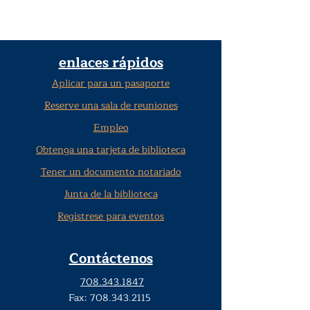
enlaces rápidos
Aplicar para un pasaporte
Reserve una sala de reuniones
Empleo
Obtenga una tarjeta de biblioteca
Tener un documento notariado
Junta de la biblioteca
Regístrese para eventos
Contáctenos
708.343.1847
Fax:
708.343.2115