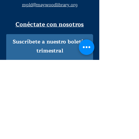
mpld@maywoodlibrary.org
Conéctate con nosotros
Suscríbete a nuestro boletín
trimestral
¡Inscríbeme!
Solo personal de la biblioteca
Visítanos
lunes - jueves
9
:00 am - 9:00 pm
viernes - sábado